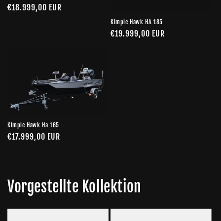
r
Normaler
€18.999,00 EUR
Preis
i
Kimple Hawk HA 185
Normaler
€19.999,00 EUR
e
Preis
:
Kimple Hawk Ha 165
Normaler
€17.999,00 EUR
Preis
Vorgestellte Kollektion