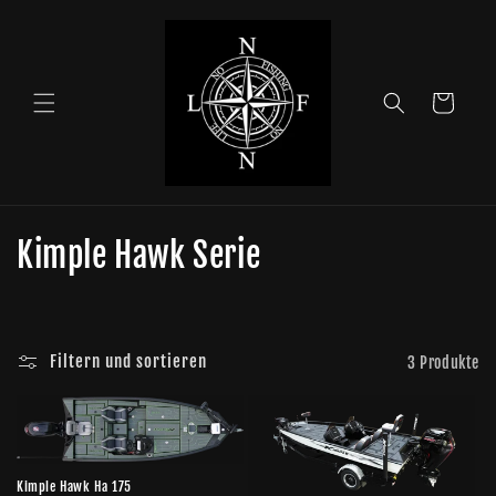
Direkt
zum
Inhalt
Warenkorb
K
Kimple Hawk Serie
a
t
Filtern und sortieren
3 Produkte
e
g
o
Kimple Hawk Ha 175